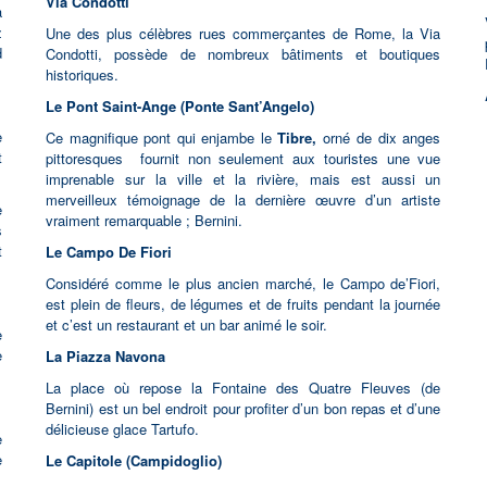
Via Condotti
a
z
Une des plus célèbres rues commerçantes de Rome, la Via
d
Condotti, possède de nombreux bâtiments et boutiques
historiques.
Le Pont Saint-Ange (Ponte Sant’Angelo)
e
Ce magnifique pont qui enjambe le
Tibre,
orné de dix anges
t
pittoresques fournit non seulement aux touristes une vue
imprenable sur la ville et la rivière, mais est aussi un
merveilleux témoignage de la dernière œuvre d’un artiste
e
vraiment remarquable ; Bernini.
s
t
Le Campo De Fiori
Considéré comme le plus ancien marché, le Campo de’Fiori,
est plein de fleurs, de légumes et de fruits pendant la journée
et c’est un restaurant et un bar animé le soir.
e
e
La Piazza Navona
La place où repose la Fontaine des Quatre Fleuves (de
Bernini) est un bel endroit pour profiter d’un bon repas et d’une
délicieuse glace Tartufo.
e
e
Le Capitole (Campidoglio)