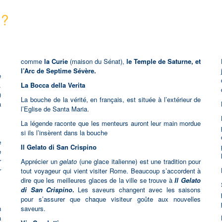
 ?
comme
la Curie
(maison du Sénat),
le Temple de Saturne, et
l’Arc de Septime Sévère.
e
.
La Bocca della Verita
)
La bouche de la vérité, en français, est située à l’extérieur de
à
l’Eglise de Santa Maria.
La légende raconte que les menteurs auront leur main mordue
si ils l’insèrent dans la bouche
e
Il Gelato di San Crispino
e
r
Apprécier un
gelato
(une glace italienne) est une tradition pour
r
tout voyageur qui vient visiter Rome. Beaucoup s’accordent à
dire que les meilleures glaces de la ville se trouve à
Il Gelato
di San Crispino
.
Les saveurs changent avec les saisons
pour s’assurer que chaque visiteur goûte aux nouvelles
n
saveurs.
a