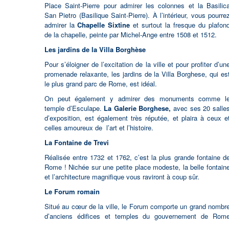
Place Saint-Pierre pour admirer les colonnes et la Basilic
San Pietro (Basilique Saint-Pierre). À l’intérieur, vous pourre
admirer la
Chapelle Sixtine
et surtout la fresque du plafon
de la chapelle, peinte par Michel-Ange entre 1508 et 1512.
Les jardins de la Villa Borghèse
Pour s’éloigner de l’excitation de la ville et pour profiter d’un
promenade relaxante, les jardins de la Villa Borghese, qui es
le plus grand parc de Rome, est idéal.
On peut également y admirer des monuments comme l
temple d’Esculape.
La Galerie Borghese,
avec ses 20 salle
d’exposition, est également très réputée, et plaira à ceux e
celles amoureux de l’art et l’histoire.
La Fontaine de Trevi
Réalisée entre 1732 et 1762, c’est la plus grande fontaine d
Rome ! Nichée sur une petite place modeste, la belle fontain
et l’architecture magnifique vous raviront à coup sûr.
Le Forum romain
Situé au cœur de la ville, le Forum comporte un grand nombr
d’anciens édifices et temples du gouvernement de Rom