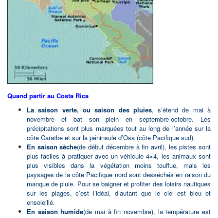
autres, au projet sont: Térraba, Quitirrisí, Grupo La
Flor de Boruca, San Vicente de Nicoya, Alto Rey,
Abrojos, Punta Burica, comunida gobe, Grupo
AMAB de Boruca, Rey Curré, Grupo Camino Ngöbe,
Alto Río Claro, Palma, Bajo Chirripó.
Le musée de l´or précolombien
situé dans le
centre ville de San José possède une riche collection
d´objets en or relatant toute l´histoire
précolombienne de l´actuel territoire costaricien.
Quand partir au Costa Rica
Vous comprendrez à travers ses objets et bijoux en
or la relation des hommes avec la nature et leur
La saison verte, ou saison des pluies
, s’étend de mai à
structure sociale.
novembre et bat son plein en septembre-octobre. Les
La collection se compose de plus de 1600 pièces en
précipitations sont plus marquées tout au long de l’année sur la
or datant de l´an 500 à 1500 après Jésus Christ.
côte Caraïbe et sur la péninsule d’Osa (côte Pacifique sud).
En saison sèche
(de début décembre à fin avril), les pistes sont
Le musée du jade
,
se situe à San José, dans les
plus faciles à pratiquer avec un véhicule 4×4, les animaux sont
édifications de l´INS (Institut National de Sécurité) au
plus visibles dans la végétation moins touffue, mais les
11ième étage. Le musée auberge une très grande
paysages de la côte Pacifique nord sont desséchés en raison du
collection archéologique d´artefacts fait d´un matériel
manque de pluie. Pour se baigner et profiter des loisirs nautiques
similaire au jade, ainsi comme de pierre et or.
sur les plages, c’est l’idéal, d’autant que le ciel est bleu et
Autres activités
: balades dans les rues piétonnes,
ensoleillé.
autour du Barrio (quartier) Amon, théâtre national,
En saison humide
(de mai à fin novembre), la température est