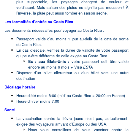
nombreux parcs, musée national, centres
plus supportable, les paysages changent de couleur et
artisanaux, marché central (fermé le dimanche),
verdissent. Mais saison des pluies ne signifie pas mousson ! À
l’inverse, la pluie peut aussi tomber en saison sèche.
pueblo antiguo …
Dîner libre et nuit à votre hôtel.
Les formalités d’entrée au Costa Rica
Les documents nécessaires pour voyager au Costa Rica :
Passeport valide d’au moins 1 jour au-delà de la date de sortie
du Costa Rica.
En cas d’escale, vérifiez la durée de validité de votre passeport
qui peut-être différente de celle exigée au Costa Rica.
Ex : aux États-Unis :
votre passeport doit être valide
encore au moins 6 mois + Visa
ESTA
Disposer d’un billet aller/retour ou d’un billet vers une autre
destination
Décalage horaire
Heure d’été moins 8:00 (midi au Costa Rica = 20:00 en France)
Heure d’hiver moins 7:00
Santé
La vaccination contre la fièvre jaune n’est pas, actuellement,
exigée des voyageurs arrivant d’Europe ou des USA.
Nous vous conseillons de vous vacciner contre la