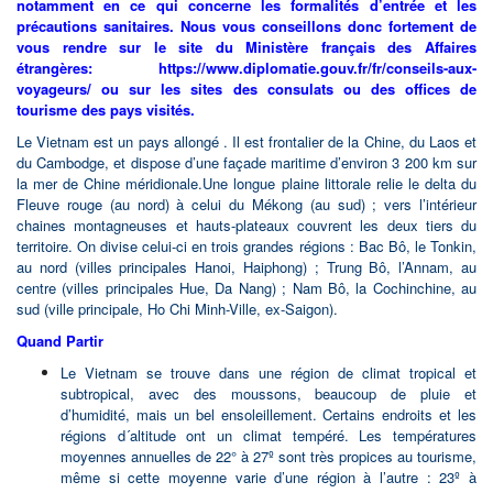
Petit déjeuner à l’hôtel
notamment en ce qui concerne les formalités d’entrée et les
Baignade dans la baie, puis le bateau se dirige vers
Long
nous disposons d’encore un peu de temps
Notre premier arrêt sera le
village de soie de Van
Nous restons la matinée à
déambuler à travers le
précautions sanitaires. Nous vous conseillons donc fortement de
Temps libre.
la
grotte Thien Canh Son
que nous visiterons.
pour
une dernière baignade
.
Phuc
.
marché
et ses nombreuses étales.
vous rendre sur le site du Ministère français des Affaires
Sans doute préférez-vous boire un dernier «
ca phe
Continuation de la croisière vers l
’île de Hon Co
Un déjeuner à la carte sera proposé durant la
Notre deuxième arrêt sera l’
Ancien Village de Phu
étrangères: https://www.diplomatie.gouv.fr/fr/conseils-aux-
Après le déjeuner,vous ferez un trek pour visiter le
da
» à la terrasse d’un café, faire des achats
pour un moment de détente sur la plage de sable
Arrivée à Paris
croisière de retour.
voyageurs/ ou sur les sites des consulats ou des offices de
Vinh
, spécialisé dans la fabrication de produits en
village
Ban Pho et Nakheo
.
souvenirs …
blanc.
Débarquement vers 11h, la voiture nous attend pour
tourisme des pays visités.
bambou et rotang.
Et puis retour à Lao Cai en passant à la frontière
Ha
Transfert à l’aéroport pour votre vol retour
Dîner et nuit à bord.
le retour à Hanoi.
De Phu Vinh, nous roulerons jusqu’à la
Pagode
Khau
(frontière entre le Vietnam et la Chine).
Le Vietnam est un pays allongé . Il est frontalier de la Chine, du Laos et
Sur le chemin de retour, possibilité de s’arrêter pour
Thay
où nous pique-niquerons. La Pagode Thay est
Retour à la gare
Lao Cai
pour le train de nuit en
du Cambodge, et dispose d’une façade maritime d’environ 3 200 km sur
visiter la
pagode But Thap
. Cette pagode datant du
constituée d’une
collection de petits temples
la mer de Chine méridionale.Une longue plaine littorale relie le delta du
direction de Hanoi.
17è siècle est l’une des plus belles du Vietnam. Son
Fleuve rouge (au nord) à celui du Mékong (au sud) ; vers l’intérieur
nichés au pied d’une large formation calcaire,
Nuit à bord – King Express
nom signifie “stupa en forme de pinceau’’, et
chaines montagneuses et hauts-plateaux couvrent les deux tiers du
caractéristique de cette région.
rassemble les caractéristiques architecturales des
territoire. On divise celui-ci en trois grandes régions : Bac Bô, le Tonkin,
Notre arrêt final sera la
Pagode Tay Phuong
. La
pagodes du nord du Vietnam avec des influences
au nord (villes principales Hanoi, Haiphong) ; Trung Bô, l’Annam, au
structure du 18ème siècle est renommée pour ses
centre (villes principales Hue, Da Nang) ; Nam Bô, la Cochinchine, au
chinoises. On y retrouve de
très belles sculptures
impressionnantes collections de statues en bois
sud (ville principale, Ho Chi Minh-Ville, ex-Saigon).
en bois
.
représentant
Buddha
.
Arrivée à Hanoi en fin d’après-midi.
Quand Partir
Nuit à l’hôtel
Nuit à l’hôtel. Cet itinéraire pourra être modifié en
Le Vietnam se trouve dans une région de climat tropical et
fonction de la disponibilité du bateau et des
subtropical, avec des moussons, beaucoup de pluie et
conditions climatiques
d’humidité, mais un bel ensoleillement. Certains endroits et les
régions d´altitude ont un climat tempéré. Les températures
moyennes annuelles de 22° à 27º sont très propices au tourisme,
même si cette moyenne varie d’une région à l’autre : 23º à