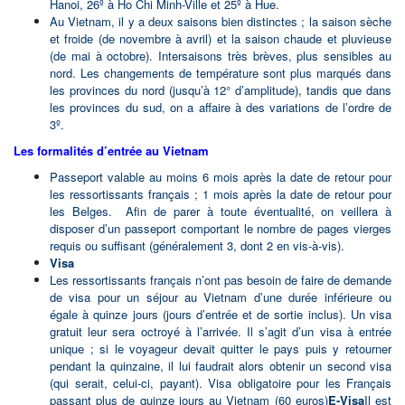
Hanoi, 26º à Ho Chi Minh-Ville et 25º à Hue.
Au Vietnam, il y a deux saisons bien distinctes ; la saison sèche
et froide (de novembre à avril) et la saison chaude et pluvieuse
(de mai à octobre). Intersaisons très brèves, plus sensibles au
nord. Les changements de température sont plus marqués dans
les provinces du nord (jusqu’à 12° d’amplitude), tandis que dans
les provinces du sud, on a affaire à des variations de l’ordre de
3º.
Les formalités d’entrée au Vietnam
Passeport valable au moins 6 mois après la date de retour pour
les ressortissants français ; 1 mois après la date de retour pour
les Belges. Afin de parer à toute éventualité, on veillera à
disposer d’un passeport comportant le nombre de pages vierges
requis ou suffisant (généralement 3, dont 2 en vis-à-vis).
Visa
Les ressortissants français n’ont pas besoin de faire de demande
de visa pour un séjour au Vietnam d’une durée inférieure ou
égale à quinze jours (jours d’entrée et de sortie inclus). Un visa
gratuit leur sera octroyé à l’arrivée. Il s’agit d’un visa à entrée
unique ; si le voyageur devait quitter le pays puis y retourner
pendant la quinzaine, il lui faudrait alors obtenir un second visa
(qui serait, celui-ci, payant).
Visa obligatoire pour les Français
passant plus de quinze jours au Vietnam (60 euros)
E-Visa
Il est