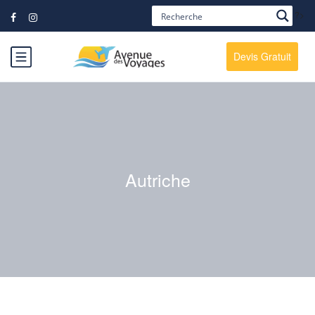
?>
Devis Gratuit
Autriche