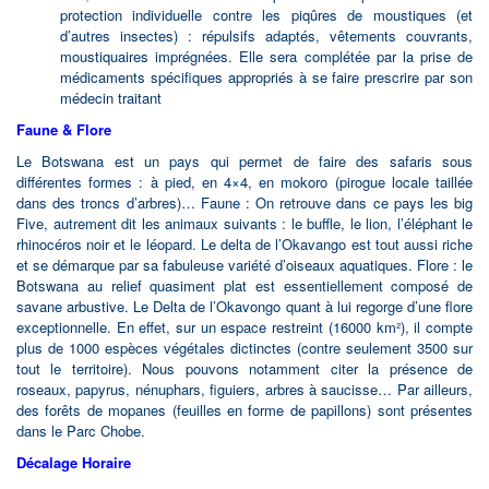
protection individuelle contre les piqûres de moustiques (et
d’autres insectes) : répulsifs adaptés, vêtements couvrants,
moustiquaires imprégnées. Elle sera complétée par la prise de
médicaments spécifiques appropriés à se faire prescrire par son
médecin traitant
Faune & Flore
Le Botswana est un pays qui permet de faire des safaris sous
différentes formes : à pied, en 4×4, en mokoro (pirogue locale taillée
dans des troncs d’arbres)… Faune : On retrouve dans ce pays les big
Five, autrement dit les animaux suivants : le buffle, le lion, l’éléphant le
rhinocéros noir et le léopard. Le delta de l’Okavango est tout aussi riche
et se démarque par sa fabuleuse variété d’oiseaux aquatiques. Flore : le
Botswana au relief quasiment plat est essentiellement composé de
savane arbustive. Le Delta de l’Okavongo quant à lui regorge d’une flore
exceptionnelle. En effet, sur un espace restreint (16000 km²), il compte
plus de 1000 espèces végétales dictinctes (contre seulement 3500 sur
tout le territoire). Nous pouvons notamment citer la présence de
roseaux, papyrus, nénuphars, figuiers, arbres à saucisse… Par ailleurs,
des forêts de mopanes (feuilles en forme de papillons) sont présentes
dans le Parc Chobe.
Décalage Horaire