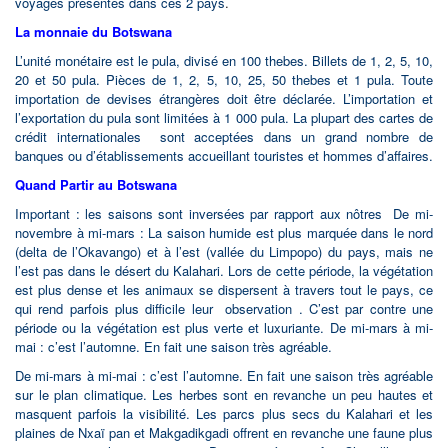
voyages présentés dans ces 2 pays
.
La monnaie du Botswana
L’unité monétaire est le pula, divisé en 100 thebes. Billets de 1, 2, 5, 10,
20 et 50 pula. Pièces de 1, 2, 5, 10, 25, 50 thebes et 1 pula. Toute
importation de devises étrangères doit être déclarée. L’importation et
l’exportation du pula sont limitées à 1 000 pula. La plupart des cartes de
crédit internationales sont acceptées dans un grand nombre de
banques ou d’établissements accueillant touristes et hommes d’affaires.
Quand Partir au Botswana
Important : les saisons sont inversées par rapport aux nôtres De mi-
novembre à mi-mars : La saison humide est plus marquée dans le nord
(delta de l’Okavango) et à l’est (vallée du Limpopo) du pays, mais ne
l’est pas dans le désert du Kalahari. Lors de cette période, la végétation
est plus dense et les animaux se dispersent à travers tout le pays, ce
qui rend parfois plus difficile leur observation . C’est par contre une
période ou la végétation est plus verte et luxuriante. De mi-mars à mi-
mai : c’est l’automne. En fait une saison très agréable.
De mi-mars à mi-mai : c’est l’automne. En fait une saison très agréable
sur le plan climatique. Les herbes sont en revanche un peu hautes et
masquent parfois la visibilité. Les parcs plus secs du Kalahari et les
plaines de Nxaï pan et Makgadikgadi offrent en revanche une faune plus