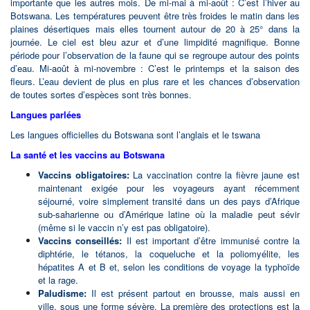
importante que les autres mois. De mi-mai à mi-août : C’est l’hiver au
Botswana. Les températures peuvent être très froides le matin dans les
plaines désertiques mais elles tournent autour de 20 à 25° dans la
journée. Le ciel est bleu azur et d’une limpidité magnifique. Bonne
période pour l’observation de la faune qui se regroupe autour des points
d’eau. Mi-août à mi-novembre : C’est le printemps et la saison des
fleurs. L’eau devient de plus en plus rare et les chances d’observation
de toutes sortes d’espèces sont très bonnes.
Langues parlées
Les langues officielles du Botswana sont l’anglais et le tswana
La santé et les vaccins au Botswana
Vaccins obligatoires:
La vaccination contre la fièvre jaune est
maintenant exigée pour les voyageurs ayant récemment
séjourné, voire simplement transité dans un des pays d’Afrique
sub-saharienne ou d’Amérique latine où la maladie peut sévir
(même si le vaccin n’y est pas obligatoire).
Vaccins conseillés:
Il est important d’être immunisé contre la
diphtérie, le tétanos, la coqueluche et la poliomyélite, les
hépatites A et B et, selon les conditions de voyage la typhoïde
et la rage.
Paludisme:
Il est présent partout en brousse, mais aussi en
ville, sous une forme sévère. La première des protections est la