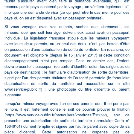
faudra s’assurer, avant d’en faire la demande éventuelle, qu’il est
reconnu par le pays concerné par le voyage ; on vérifiera également s’il
implique une demande de visa (ce qui peut être le cas même pour des
pays où on en est dispensé avec un passeport ordinaire).
Si vous voyagez avec vos enfants, sachez que, dorénavant, les
mineurs, quel que soit leur âge, doivent eux aussi avoir un passeport
individuel. La législation française stipule que les mineurs voyageant
avec leurs deux parents, ou un seul des deux, n’ont pas besoin d’être
en possession d’une autorisation de sortie du territoire. En revanche, ce
document est obligatoire (depuis le 15 janvier 2017) si cette condition
d’accompagnement n’est pas remplie. Dans ce dernier cas, l’enfant
devra présenter : passeport (ou carte d’identité, selon les exigences du
pays de destination) ; le formulaire d’autorisation de sortie du territoire,
signé par l’un des parents titulaires de l’autorité parentale (le formulaire
d’autorisation de sortie du territoire est accessible sur le site
www.service-public.fr) ; une photocopie du titre d’identité du parent
signataire.
Lorsqu’un mineur voyage avec l’un de ses parents dont il ne porte pas
le nom, il est fortement conseillé soit de pouvoir prouver la filiation
(https://www.service-public.fr/particuliers/vosdroits/F15392), soit de
présenter une autorisation de sortie du territoire (formulaire Cerfa n°
15646*01) dûment remplie et signée par l’autre parent avec copie de sa
pièce d’identité. Cette autorisation ne dispense pas de