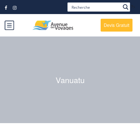
?>
Devis Gratuit
Vanuatu