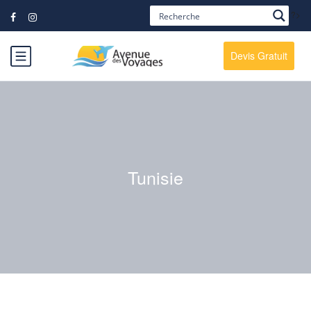
?>
Devis Gratuit
Tunisie